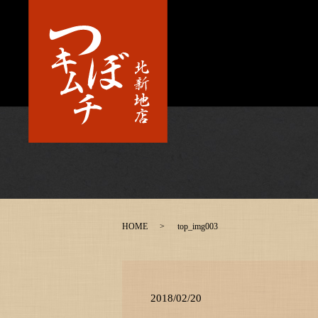
HOME
top_img003
2018/02/20