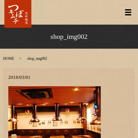
メ
shop_img002
HOME
shop_img002
2018/03/01