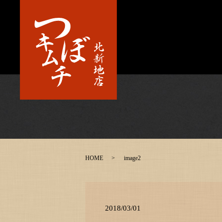
HOME
image2
2018/03/01